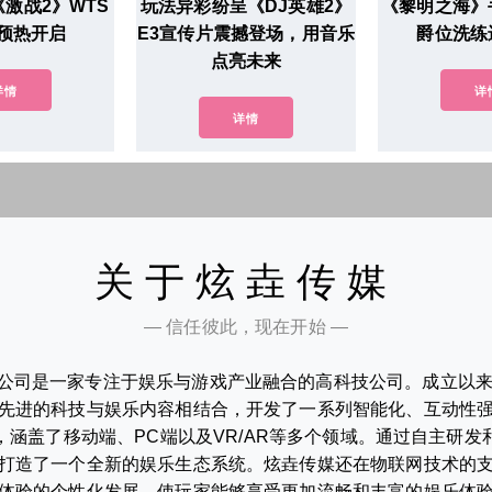
激战2》WTS
玩法异彩纷呈《DJ英雄2》
《黎明之海》
预热开启
E3宣传片震撼登场，用音乐
爵位洗练
点亮未来
详情
详
详情
关于炫垚传媒
— 信任彼此，现在开始 —
公司是一家专注于娱乐与游戏产业融合的高科技公司。成立以
先进的科技与娱乐内容相结合，开发了一系列智能化、互动性
涵盖了移动端、PC端以及VR/AR等多个领域。通过自主研
打造了一个全新的娱乐生态系统。炫垚传媒还在物联网技术的
体验的个性化发展，使玩家能够享受更加流畅和丰富的娱乐体